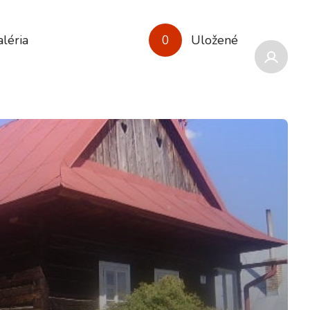
léria
0
Uložené