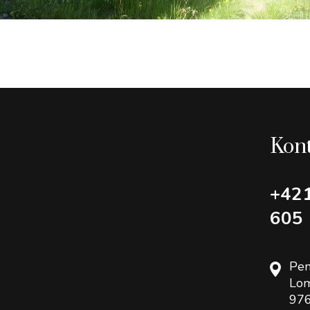
Kon
+42
605
Pen
Lom
976