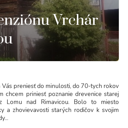
penziónu Vrchár
ou
m Vás preniesť do minulosti, do 70-tych rokov
ám chcem priniesť poznanie drevenice starej
 z Lomu nad Rimavicou. Bolo to miesto
y a zhovievavosti starých rodičov k svojim
...