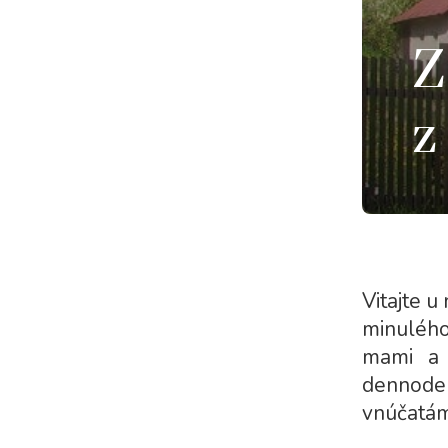
Z
z
Vitajte u
minulého
mami a 
dennoden
vnúčatám