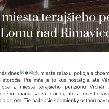
 miesta terajšieho 
 Lomu nad Rimavic
 nás dnes
, mieste relaxu, pokoja a chce
 storočia. Pre mňa je to kus nostalgie, ale V
oca z miesta terajšieho penziónu Vrchár
ného hnania sa za prácou, ale aj miesto lásk
 a deťom. Tie najlepšie spomienky ostanú navždy