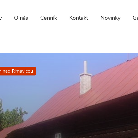
v
O nás
Cenník
Kontakt
Novinky
Ga
 nad Rimavicou